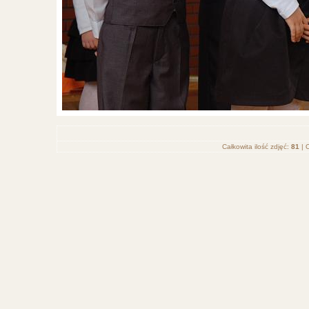
Całkowita ilość zdjęć:
81
| O