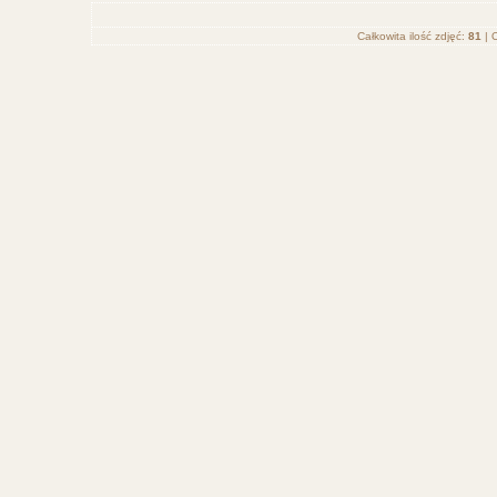
Całkowita ilość zdjęć:
81
| O