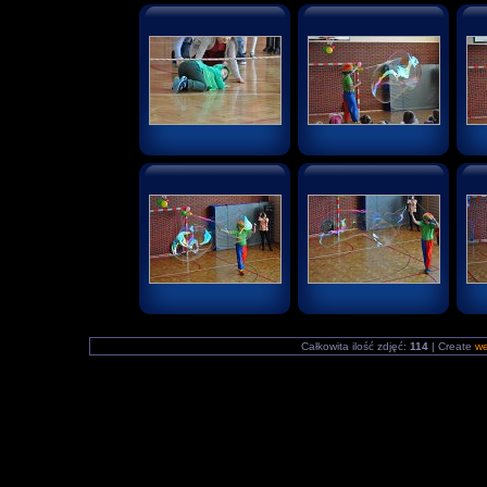
Całkowita ilość zdjęć:
114
| Create
we