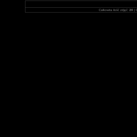
Całkowita ilość zdjęć:
20
| 